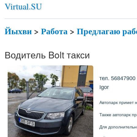
Virtual.SU
Йыхви
>
Работа
>
Предлагаю раб
Водитель Bolt такси
тел. 56847900
Igor
Автопарк примет н
Также автопарк пр
Для дополнительн