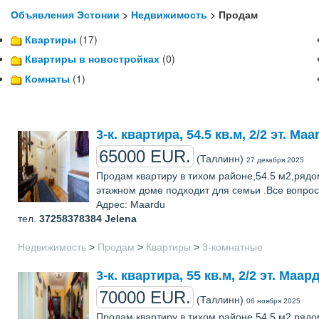
Объявления Эстонии
>
Недвижимость
> Продам
Квартиры
(17)
Квартиры в новостройках
(0)
Комнаты
(1)
3-к. квартира, 54.5 кв.м, 2/2 эт. Maa
65000 EUR.
(Таллинн)
27 декабря 2025
Продам квартиру в тихом районе,54.5 м2,рядо
этажном доме подходит для семьи .Все вопро
Адрес: Maardu
тел.
37258378384
Jelena
Недвижимость
>
Продам
>
Квартиры
>
3-комнатные
3-к. квартира, 55 кв.м, 2/2 эт. Маар
70000 EUR.
(Таллинн)
06 ноября 2025
Продам квартиру в тихом районе,54.5 м2,рядо