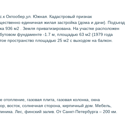
 с.к Октообер,ул. Южная. Кадастровый признак
ущественно единичная жилая застройка (дома и дачи). Подъезд
тка 936 м2 . Земля приватизирована. На участке расположен
 бутовом фундаменте -1.7 м, площадью 63 м2 (1979 года
рытое пространство площадью 25 м2 с выходом на балкон.
ное отопление, газовая плита, газовая колонка, окна
вор, восток, солнечная сторона, кирпичный дом. Мебель,
линика. Лес, финский залив. От Санкт-Петербурга – 200 км.