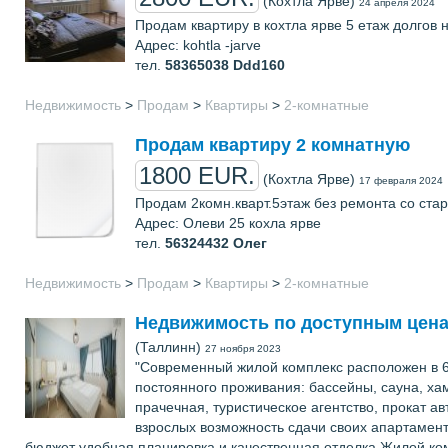
(Кохтла Ярве)
24 апреля 2024
Продам квартиру в кохтла ярве 5 етаж долгов 
Адрес: kohtla -jarve
тел.
58365038
Ddd160
Недвижимость
>
Продам
>
Квартиры
>
2-комнатные
Продам квартиру 2 комнатную
1800 EUR.
(Кохтла Ярве)
17 февраля 2024
Продам 2комн.кварт.5этаж без ремонта со стар
Адрес: Олеви 25 кохла ярве
тел.
56324432
Олег
Недвижимость
>
Продам
>
Квартиры
>
2-комнатные
Недвижимость по доступным цена
(Таллинн)
27 ноября 2023
"Современный жилой комплекс расположен в 6
постоянного проживания: бассейны, сауна, хам
прачечная, туристическое агентство, прокат а
взрослых возможность сдачи своих апартамен
бюджет удобная планировка и качественная отделка Жилой компле