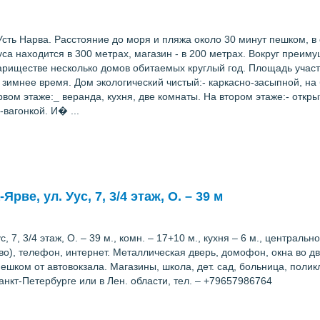
Усть Нарва. Расстояние до моря и пляжа около 30 минут пешком, в
са находится в 300 метрах, магазин - в 200 метрах. Вокруг преим
овариществе несколько домов обитаемых круглый год. Площадь учас
 зимнее время. Дом экологический чистый:- каркасно-засыпной, на
рвом этаже:_ веранда, кухня, две комнаты. На втором этаже:- отк
вагонкой. И� ...
рве, ул. Уус, 7, 3/4 этаж, О. – 39 м
с, 7, 3/4 этаж, О. – 39 м., комн. – 17+10 м., кухня – 6 м., централь
ство), телефон, интернет. Металлическая дверь, домофон, окна во д
ешком от автовокзала. Магазины, школа, дет. сад, больница, полик
анкт-Петербурге или в Лен. области, тел. – +79657986764