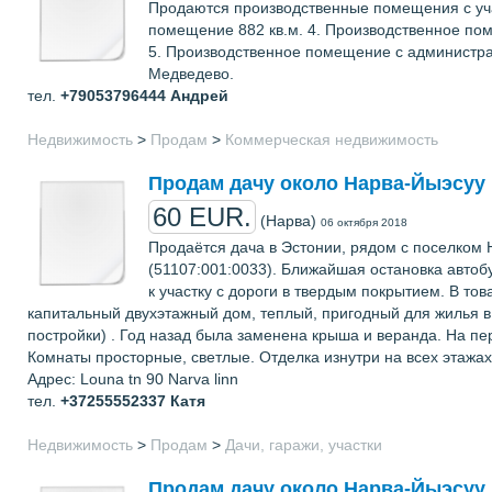
Продаются производственные помещения с учас
помещение 882 кв.м. 4. Производственное пом
5. Производственное помещение с администра
Медведево.
тел.
+79053796444
Андрей
Недвижимость
>
Продам
>
Коммерческая недвижимость
Продам дачу около Нарва-Йыэсуу
60 EUR.
(Нарва)
06 октября 2018
Продаётся дача в Эстонии, рядом с поселком 
(51107:001:0033). Ближайшая остановка автобу
к участку с дороги в твердым покрытием. В т
капитальный двухэтажный дом, теплый, пригодный для жилья в
постройки) . Год назад была заменена крыша и веранда. На пе
Комнаты просторные, светлые. Отделка изнутри на всех этажах-в
Адрес: Louna tn 90 Narva linn
тел.
+37255552337
Катя
Недвижимость
>
Продам
>
Дачи, гаражи, участки
Продам дачу около Нарва-Йыэсуу