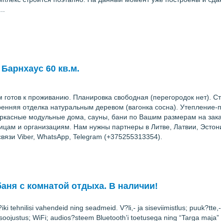
..
арнхаус 60 кв.м.
готов к проживанию. Планировка свободная (перегородок нет). Сто
енняя отделка натуральным деревом (вагонка сосна). Утепление-по
аркасные модульные дома, сауны, бани по Вашим размерам на зака
цам и организациям. Нам нужны партнеры в Литве, Латвии, Эстон
вязи Viber, WhatsApp, Telegram (+375255313354).
баня с комнатой отдыха. В наличии!
iki tehnilisi vahendeid ning seadmeid. V?li,- ja siseviimistlus; puuk?tte,
ojustus; WiFi; audios?steem Bluetooth’i toetusega ning “Targa maja” 