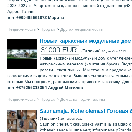
2023-2027 гг. Апартаменты сдаются в чистовой отделке, встр� .
Адрес: Таллин
тел.
+905488661972
Марина
Недвижимость
>
Продам
>
Другая недвижимость
Новый каркасный модульный дом Б
31000 EUR.
(Таллинн)
05 декабря 2022
Новый каркасный модульный дом с утеплением 
натуральным деревом (имитация бруса). Внутр
розетки, светильники. Мы строим и продаем к
возможными видами остекления. Выполняем заказы частным ли
которые Мы построим, растаможим и привезем заказчику. Для с
тел.
+375255313354
Андрей Могилев
Недвижимость
>
Продам
>
Дома, коттеджи, виллы
Saunamaja. Kohe olemas! Готовая 
(Таллинн)
16 ноября 2022
Saun on t?ielikult kasutuseks valmis ja sisaldab k?
koheselt saada kuuma vett; infrapunane p?randaso