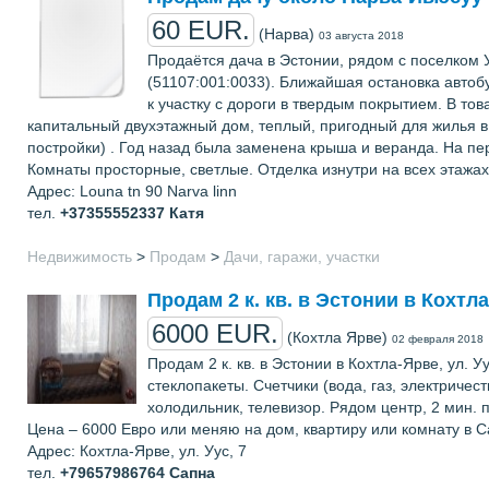
60 EUR.
(Нарва)
03 августа 2018
Продаётся дача в Эстонии, рядом с поселком 
(51107:001:0033). Ближайшая остановка автобу
к участку с дороги в твердым покрытием. В т
капитальный двухэтажный дом, теплый, пригодный для жилья в
постройки) . Год назад была заменена крыша и веранда. На пе
Комнаты просторные, светлые. Отделка изнутри на всех этажах-
Адрес: Louna tn 90 Narva linn
тел.
+37355552337
Катя
Недвижимость
>
Продам
>
Дачи, гаражи, участки
Продам 2 к. кв. в Эстонии в Кохтла-Я
6000 EUR.
(Кохтла Ярве)
02 февраля 2018
Продам 2 к. кв. в Эстонии в Кохтла-Ярве, ул. Уу
стеклопакеты. Счетчики (вода, газ, электриче
холодильник, телевизор. Рядом центр, 2 мин. п
Цена – 6000 Евро или меняю на дом, квартиру или комнату в С
Адрес: Кохтла-Ярве, ул. Уус, 7
тел.
+79657986764
Сапна