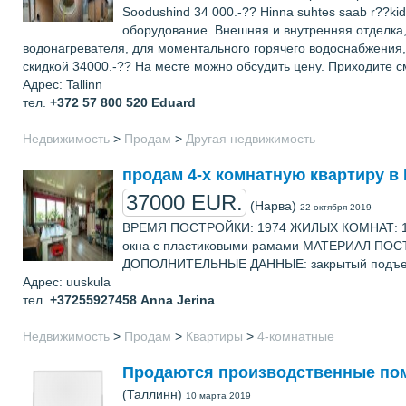
Soodushind 34 000.-?? Hinna suhtes saab r??ki
оборудование. Внешняя и внутренняя отделка,
водонагревателя, для моментального горячего водоснабжения, 
скидкой 34000.-?? На месте можно обсудить цену. Приходите смо
Адрес: Tallinn
тел.
+372 57 800 520
Eduard
Недвижимость
>
Продам
>
Другая недвижимость
продам 4-х комнатную квартиру в
37000 EUR.
(Нарва)
22 октября 2019
ВРЕМЯ ПОСТРОЙКИ: 1974 ЖИЛЫХ КОМНАТ: 1 
окна с пластиковыми рамами МАТЕРИАЛ ПО
ДОПОЛНИТЕЛЬНЫЕ ДАННЫЕ: закрытый подъезд, 
Адрес: uuskula
тел.
+37255927458
Anna Jerina
Недвижимость
>
Продам
>
Квартиры
>
4-комнатные
Продаются производственные поме
(Таллинн)
10 марта 2019