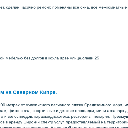
нет, сделан часично ремонт, поменяны все окна, все межкомнатные
ой мебелью без долгов в кохла ярве улице.олеви 25
м на Северном Кипре.
00 метрах от живописного песчаного пляжа Средиземного моря, и
ам, фитнес-зал, спортивные и детские площадки, мини аквапарк для
вто и велосипедов, караоке/дискотека, рестораны, пекарня. Преим
тов в аренду широкий спектр услуг, предоставляемый на территор
кс строится поэтапно. На данный момент уже построены и сданы I-II