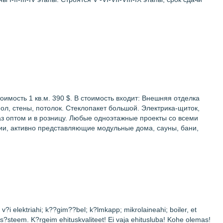
имость 1 кв.м. 390 $. В стоимость входит: Внешняя отделка
л, стены, потолок. Стеклопакет большой. Электрика-щиток,
з оптом и в розницу. Любые одноэтажные проекты cо всеми
ии, активно представляющие модульные дома, сауны, бани,
- v?i elektriahi; k??gim??bel; k?lmkapp; mikrolaineahi; boiler, et
s?steem. K?rgeim ehituskvaliteet! Ei vaja ehitusluba! Kohe olemas!