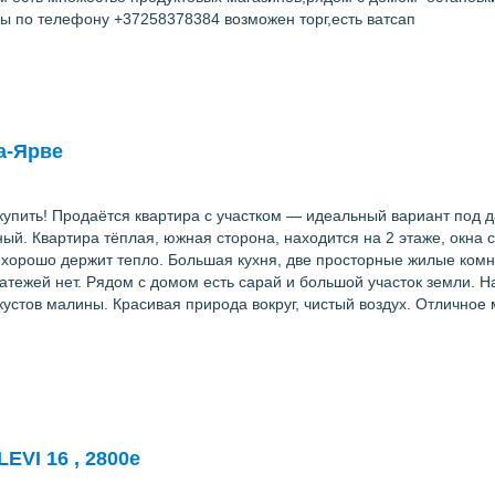
ы по телефону +37258378384 возможен торг,есть ватсап
ла-Ярве
упить! Продаётся квартира с участком — идеальный вариант под д
ный. Квартира тёплая, южная сторона, находится на 2 этаже, окна
 хорошо держит тепло. Большая кухня, две просторные жилые комн
тежей нет. Рядом с домом есть сарай и большой участок земли. На
кустов малины. Красивая природа вокруг, чистый воздух. Отличное 
VI 16 , 2800e