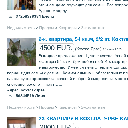
этажном доме подходит для семьи .Все вопрос
Адрес: Маарду
тел.
37258378384
Елена
Недвижимость
>
Продам
>
Квартиры
>
3-комнатные
2-к. квартира, 54 кв.м, 2/2 эт. Кохт
4500 EUR.
(Кохтла Ярве)
22 июля 2025
Выгодное предложение! Цена снижена! Успей к
квартиры 54 кв.м. Дом небольшой, 4-х квартир
электричество. Имеется печь с тёплым щитом,
вариант для семьи с детьми! Коммунальных и обязательных пла
сливы, кусты крыжовника, красной и чёрной смородины, много 
спокойно, зелено — как на ...
Адрес: Кохтла-Ярве
тел.
56844519
Лина
Недвижимость
>
Продам
>
Квартиры
>
2-комнатные
2Х КВАРТИРУ В КОХТЛА -ЯРВЕ KALE
2800 EUR.