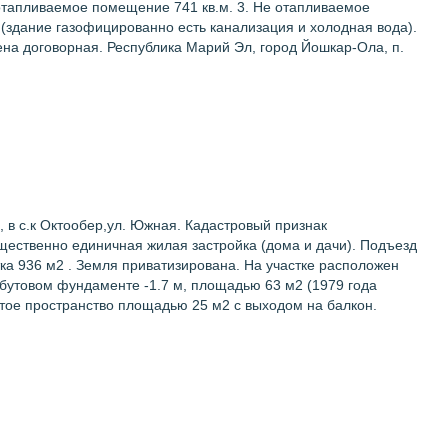
 отапливаемое помещение 741 кв.м. 3. Не отапливаемое
(здание газофицированно есть канализация и холодная вода).
на договорная. Республика Марий Эл, город Йошкар-Ола, п.
 в с.к Октообер,ул. Южная. Кадастровый признак
ущественно единичная жилая застройка (дома и дачи). Подъезд
тка 936 м2 . Земля приватизирована. На участке расположен
 бутовом фундаменте -1.7 м, площадью 63 м2 (1979 года
рытое пространство площадью 25 м2 с выходом на балкон.