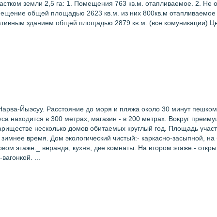
тком земли 2,5 га: 1. Помещения 763 кв.м. отапливаемое. 2. Не
ещение общей площадью 2623 кв.м. из них 800кв.м отапливаемое 
тивным зданием общей площадью 2879 кв.м. (все комуникации) Це
Нарва-Йыэсуу. Расстояние до моря и пляжа около 30 минут пешком,
са находится в 300 метрах, магазин - в 200 метрах. Вокруг преим
овариществе несколько домов обитаемых круглый год. Площадь учас
 зимнее время. Дом экологический чистый:- каркасно-засыпной, на
рвом этаже:_ веранда, кухня, две комнаты. На втором этаже:- отк
агонкой. ...