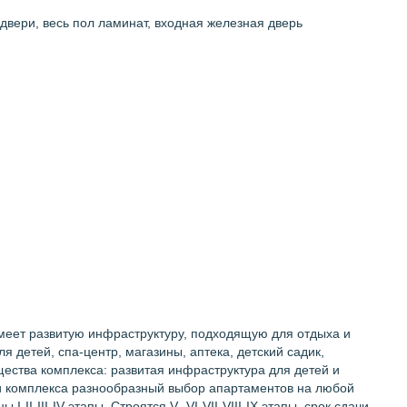
 двери, весь пол ламинат, входная железная дверь
меет развитую инфраструктуру, подходящую для отдыха и
 детей, спа-центр, магазины, аптека, детский садик,
ущества комплекса: развитая инфраструктура для детей и
ии комплекса разнообразный выбор апартаментов на любой
-III-IV этапы. Строятся V -VI-VII-VIII-IX этапы, срок сдачи