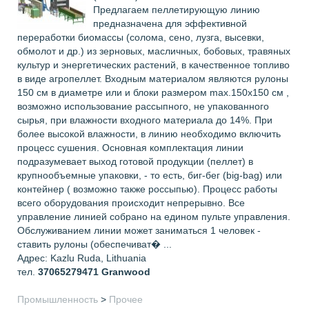
Предлагаем пеллетирующую линию
предназначена для эффективной
переработки биомассы (солома, сено, лузга, высевки,
обмолот и др.) из зерновых, масличных, бобовых, травяных
культур и энергетических растений, в качественное топливо
в виде агропеллет. Входным материалом являются рулоны
150 см в диаметре или и блоки размером max.150x150 см ,
возможно использование рассыпного, не упакованного
сырья, при влажности входного материала до 14%. При
более высокой влажности, в линию необходимо включить
процесс сушения. Основная комплектация линии
подразумевает выход готовой продукции (пеллет) в
крупнообъемные упаковки, - то есть, биг-бег (big-bag) или
контейнер ( возможно также россыпью). Процесс работы
всего оборудования происходит непрерывно. Все
управление линией собрано на едином пульте управления.
Обслуживанием линии может заниматься 1 человек -
ставить рулоны (обеспечиват� ...
Адрес: Kazlu Ruda, Lithuania
тел.
37065279471
Granwood
Промышленность
>
Прочее