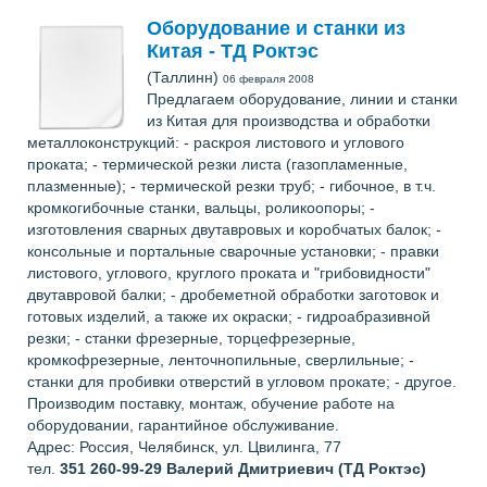
Оборудование и станки из
Китая - ТД Роктэс
(Таллинн)
06 февраля 2008
Предлагаем оборудование, линии и станки
из Китая для производства и обработки
металлоконструкций: - раскроя листового и углового
проката; - термической резки листа (газопламенные,
плазменные); - термической резки труб; - гибочное, в т.ч.
кромкогибочные станки, вальцы, роликоопоры; -
изготовления сварных двутавровых и коробчатых балок; -
консольные и портальные сварочные установки; - правки
листового, углового, круглого проката и "грибовидности"
двутавровой балки; - дробеметной обработки заготовок и
готовых изделий, а также их окраски; - гидроабразивной
резки; - станки фрезерные, торцефрезерные,
кромкофрезерные, ленточнопильные, сверлильные; -
станки для пробивки отверстий в угловом прокате; - другое.
Производим поставку, монтаж, обучение работе на
оборудовании, гарантийное обслуживание.
Адрес: Россия, Челябинск, ул. Цвилинга, 77
тел.
351 260-99-29
Валерий Дмитриевич (ТД Роктэс)